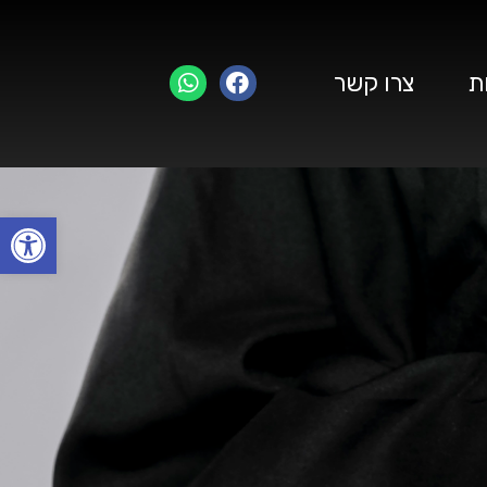
ת
צרו קשר
פתח