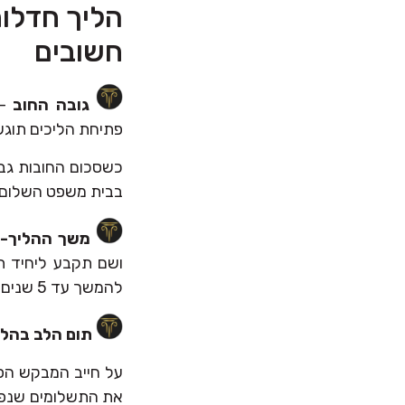
הליך חדלות
חשובים
גובה החוב
פתיחת הליכים תוג
בבית משפט השלום, ל
משך ההליך-
להמשך עד 5 שנים גם אם עורך הדין הוא במקצועו הנוסף "קוסם".
תום הלב בהלי
על חייב המבקש הפ
את התשלומים שנפסק