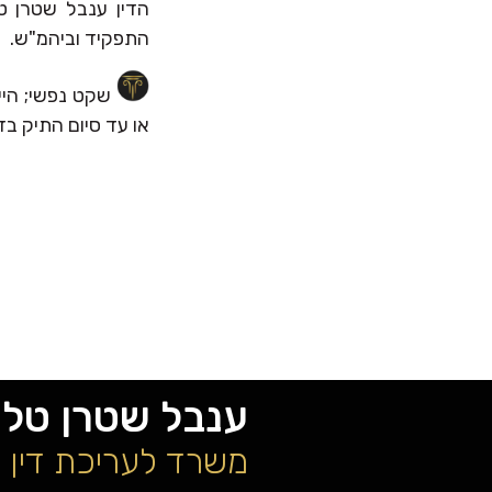
הדין ענבל שטרן ט
התפקיד וביהמ"ש.
שקט נפשי; היי
או עד סיום התיק בד
ענבל שטרן טל
משרד לעריכת דין