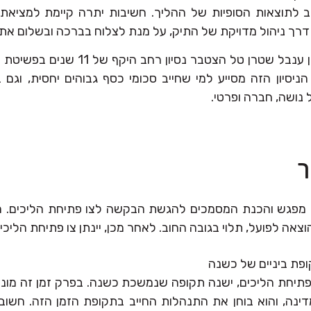
ב לתוצאות הסופיות של ההליך. חשיבות יתרה קיימת למציאת 
דרך ניהול מדויקת של התיק, על מנת לצלוח בברכה ובשלום את 
במשרד עורכת הדין ענבל שטרן טל הצטבר נסי
הניסיון הזה מסייע למי שחייב סכומי כסף גבוהים יחסית, וגם 
 נושה, חברה ופרטי.
ך
מפגש והכנת המסמכים להגשת הבקשה לצו פתיחת הליכים. ה
אה לפועל, תלוי בגובה החוב. לאחר מכן, יינתן צו פתיחת הליכים
פת ביניים של כשנה
יחת הליכים, ישנה תקופה שנמשכת כשנה. בפרק זמן זה מונה
דינה, והוא בוחן את התנהלות החייב בתקופת הזמן הזה. חשו