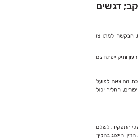
קב; דגשים
כשסכום החובות נמוך מ- 161,227 ש"ח (נכון לשנת 2023), הבקשה למתן צו
דלות פרעון ותיק ייפתח גם
כת ההוצאה לפועל
. שלא יספרו לכם סיפורים, ההליך יכול
לי התפקיד, לשלם
ין. הייצוג בהליך