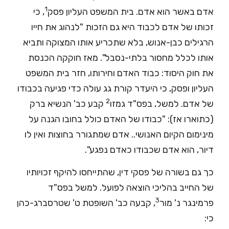
1
אדם באשר הוא אדם. בית המשפט העליון פסק
, כי
זכותו של אדם לכבוד היא גם הזכות "לנהוג את חייו
הרגילים כבן-אנוש, בלא שתכריע אותו המצוקה ותביא
אותו לכלל מחסור בלתי-נסבל". מאז חוקקה הכנסת
את חוק היסוד: כבוד האדם וחירותו, חזר בית המשפט
העליון ופסק, כי היעדר קורת גג עולה כדי פגיעה בכבודו
2
של אדם. למשל, בפס"ד גמזו
קבע כב' הנשיא ברק
(כתוארו אז): "כבודו של האדם כולל בחובו הגנה על
מינימום הקיום האנושי.. אדם שמתגורר בחוצות ואין לו
דיור, הוא אדם שכבודו כאדם נפגע".
כך גם בשורה של פסקי דין, שהתייחסו להיקף זכויותיו
של החייב בהליכי הוצאה לפועל. למשל בפס"ד
3
פרמינגר נ' מור
, קבעה כב' השופטת ט' שטרסברג-כהן
כי: