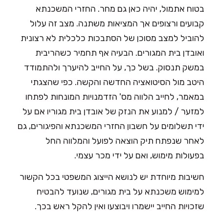
בטוח אתמול, יהיה כאן גם מחר. החזרי המשכנתא
קבועים ורצופים אך המציאות משתנה. מצב זה עלול
להוביל למצב מסוכן של הסתבכות כלכלית לא רצונית
ואובדן בית המגורים. הבעיה אף תחמיר כשהריבית
במשק תנסוק. בשל כך, על החייב להיערך ולהתמודד
היטב מול הסיטואציה החדשה והקשה. כפי שהצגתי
במאמר, לחייב הלווה מס' הזדמנויות המונחות לפתחו
למזער / למנוע את הנזק של אובדן בית מגוריו אם על
ידי תשלומים על חשבון החזרי המשכנתא והפיגורים, גם
לאחר שנפתח תיק הוצאה לפועל והמלווה החל
בפעולות מימוש, ואם על ידי מכר עצמי.
חשיבות מיוחדת יש לנושא הייצוג המשפטי בכל הקשור
למימוש משכנתא על בית מגורים, שנועד להבטיח
שזכויות החייב יישמרו ויבוצעו ואין להקל ראש בכך.