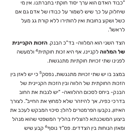
"כבוד האדם הוא ערך יסוד חוקתי בחברתנו. אין מי
שיחלוק על כך שיש לשמור על כבודו של אדם גם אם
כשל ושקע בחובות ואין להותירו ללא קורת גג מעל
לראשו".
הצד השני הוא המלווה- בד"כ הבנק.
הזכות הקניינית
4
של המלווה
לקניינו, אף היא זכות חוקתית
ולמעשה
לפנינו שתי זכויות חוקתיות מתנגשות.
5
במצב בו יש שתי זכויות מתנגשות, נפסק
כי יש לאזן בין
הזכות החוקתית של הלווה ובין הזכות הקניינית של
הבנק- ביחס לסכום ההלוואה- "יש לגבות את החוב
בדרכי כפיה, אך להיזהר שלא למחוץ את החייב". לצורך
האיזון, נקבעו הפרמטרים להלן: סיכוי המבקש לעכב את
ביצוע המשכנתא להצליח בהליך המשפטי שהוא מנהל
6
ומאזן הנוחות בין הצדדים. פס"ד נוסף
קבע שיש