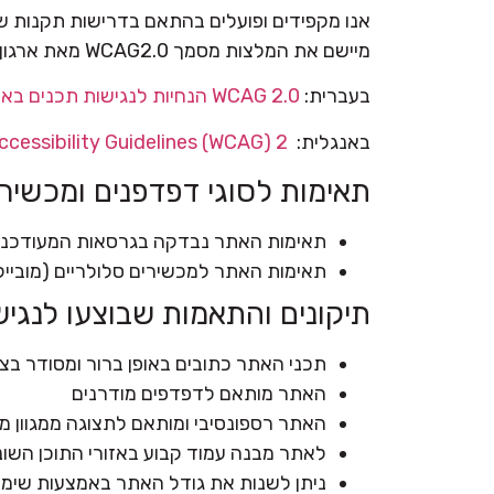
מיישם את המלצות מסמך WCAG2.0 מאת ארגון W3C. ו
בעברית:
WCAG 2.0 הנחיות לנגישות תכנים באינטרנט
באנגלית:
essibility Guidelines (WCAG) 2.
תאימות לסוגי דפדפנים ומכשירי
תאימות האתר נבדקה בגרסאות המעודכנות של דפדפני rosoft Edge
תאימות האתר למכשירים סלולריים (מובייל) נבדקה במ
תיקונים והתאמות שבוצעו לנגי
תכני האתר כתובים באופן ברור ומסודר בצ
האתר מותאם לדפדפים מודרנים
האתר רספונסיבי ומותאם לתצוגה ממגוון מסכ
לאתר מבנה עמוד קבוע באזורי התוכן השונ
ניתן לשנות את גודל האתר באמצעות שימוש במקש CTRL + 