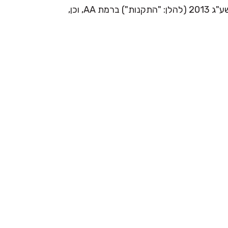
אנו מקפידים ופועלים בהתאם בדרישות תקנות שיוויון זכויות לאנשים עם מוגבלות (התאמות נגישות לשירות), התשע"ג 2013 (להלן: "התקנות") ברמת AA, וכן,